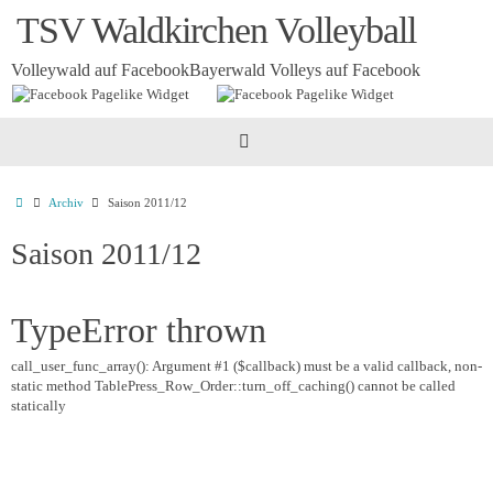
Zum
TSV Waldkirchen Volleyball
Inhalt
springen
Volleywald auf Facebook
Bayerwald Volleys auf Facebook
Startseite
Archiv
Saison 2011/12
Saison 2011/12
TypeError thrown
call_user_func_array(): Argument #1 ($callback) must be a valid callback, non-
static method TablePress_Row_Order::turn_off_caching() cannot be called
statically