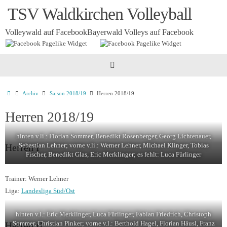
Zum
TSV Waldkirchen Volleyball
Inhalt
springen
Volleywald auf Facebook
Bayerwald Volleys auf Facebook
Startseite
Archiv
Saison 2018/19
Herren 2018/19
Herren 2018/19
hinten v.li.: Florian Sommer, Benedikt Rosenberger, Georg Lichtenauer,
Sebastian Lehner; vorne v.li.: Werner Lehner, Michael Klinger, Tobias
Herren I
Fischer, Benedikt Glas, Eric Merklinger; es fehlt: Luca Fürlinger
Trainer: Werner Lehner
Liga:
Landesliga Süd/Ost
hinten v.l.: Eric Merklinger, Luca Fürlinger, Fabian Friedrich, Christoph
Sommer, Christian Pinker; vorne v.l.: Berthold Hagel, Florian Häusl, Franz
Herren II