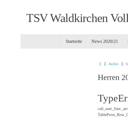
Zum
Inhalt
TSV Waldkirchen Voll
springen
Zum
Startseite
News 2020/21
Inhalt
springen
Startseite
Archiv
S
Herren 2
TypeEr
call_user_func_arr
TablePress_Row_Ord