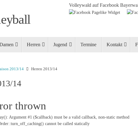
Volleywald auf Facebook
Bayerwal
eyball
Damen
Herren
Jugend
Termine
Kontakt
F
aison 2013/14
Herren 2013/14
013/14
ror thrown
ay(): Argument #1 ($callback) must be a valid callback, non-static method
er::turn_off_caching() cannot be called statically