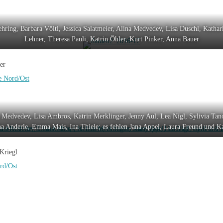
Nehring, Barbara Völtl, Jessica Salatmeier, Alina Medvedev, Lisa Duschl, Katha
Lehner, Theresa Pauli, Katrin Öhler, Kurt Pinker, Anna Bauer
er
e Nord/Ost
a Medvedev, Lisa Ambros, Katrin Merklinger, Jenny Aul, Lea Nigl, Sylivia Tan
na Anderle, Emma Mais, Ina Thiele; es fehlen Jana Appel, Laura Freund und Ka
 Kriegl
rd/Ost