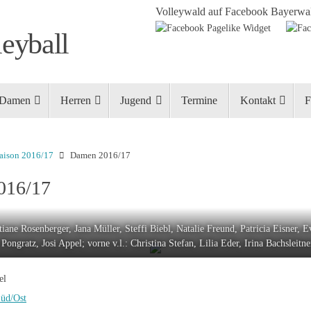
Volleywald auf Facebook
Bayerwal
eyball
Damen
Herren
Jugend
Termine
Kontakt
F
aison 2016/17
Damen 2016/17
016/17
istiane Rosenberger, Jana Müller, Steffi Biebl, Natalie Freund, Patricia Eisner, 
Pongratz, Josi Appel; vorne v.l.: Christina Stefan, Lilia Eder, Irina Bachsleitne
el
Süd/Ost