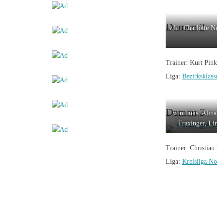
Damen 2
v.li.: Charlotte 
Trainer: Kurt Pink
Liga:
Bezirksklass
Damen 3
von links: Alin
Traxinger, Li
Trainer: Christian
Liga:
Kreisliga No