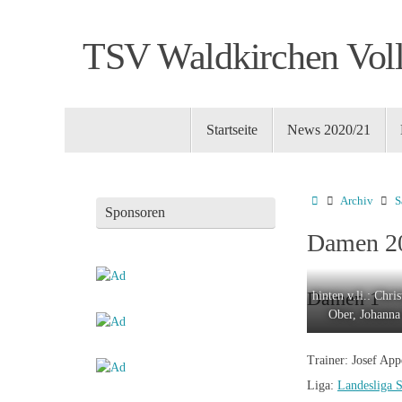
Zum
Inhalt
TSV Waldkirchen Voll
springen
Zum
Startseite
News 2020/21
Inhalt
springen
Startseite
Archiv
S
Sponsoren
Damen 2
Damen 1
hinten v.li.: Chr
Ober, Johanna 
Trainer: Josef App
Liga:
Landesliga 