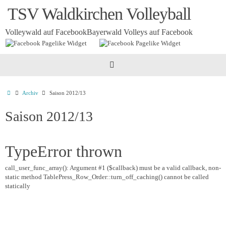
Zum
TSV Waldkirchen Volleyball
Inhalt
springen
Volleywald auf Facebook
Bayerwald Volleys auf Facebook
Startseite
Archiv
Saison 2012/13
Saison 2012/13
TypeError thrown
call_user_func_array(): Argument #1 ($callback) must be a valid callback, non-
static method TablePress_Row_Order::turn_off_caching() cannot be called
statically