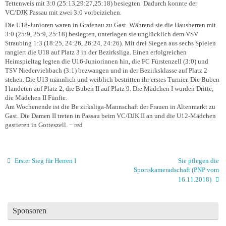
Tettenweis mit 3:0 (25:13,29:27,25:18) besiegten. Dadurch konnte der
VC/DJK Passau mit zwei 3:0 vorbeiziehen.
Die U18-Junioren waren in Grafenau zu Gast. Während sie die Hausherren mit
3:0 (25:9, 25:9, 25:18) besiegten, unterlagen sie unglücklich dem VSV
Straubing 1:3 (18:25, 24:26, 26:24, 24:26). Mit drei Siegen aus sechs Spielen
rangiert die U18 auf Platz 3 in der Bezirksliga. Einen erfolgreichen
Heimspieltag legten die U16-Juniorinnen hin, die FC Fürstenzell (3:0) und
TSV Niederviehbach (3:1) bezwangen und in der Bezirksklasse auf Platz 2
stehen. Die U13 männlich und weiblich bestritten ihr erstes Turnier. Die Buben
I landeten auf Platz 2, die Buben II auf Platz 9. Die Mädchen I wurden Dritte,
die Mädchen II Fünfte.
Am Wochenende ist die Be zirksliga-Mannschaft der Frauen in Altenmarkt zu
Gast. Die Damen II treten in Passau beim VC/DJK II an und die U12-Mädchen
gastieren in Gotteszell. − red
Erster Sieg für Herren I
Sie pflegen die
Sportskameradschaft (PNP vom
16.11.2018)
Sponsoren