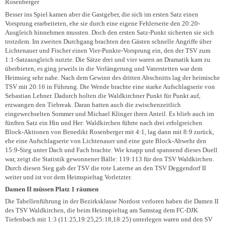
Rosenberger
Besser ins Spiel kamen aber die Gastgeber, die sich im ersten Satz einen
Vorsprung erarbeiteten, ehe sie durch eine eigene Fehlerserie den 20:20-
Ausgleich hinnehmen mussten. Doch den ersten Satz-Punkt sicherten sie sich
trotzdem. Im zweiten Durchgang brachten den Gästen schnelle Angriffe über
Lichtenauer und Fischer einen Vier-Punkte-Vorsprung ein, den der TSV zum
1:1-Satzausgleich nutzte. Die Sätze drei und vier waren an Dramatik kam zu
überbieten, es ging jeweils in die Verlängerung und Vaterstetten war dem
Heimsieg sehr nahe. Nach dem Gewinn des dritten Abschnitts lag der heimische
TSV mit 20:16 in Führung. Die Wende brachte eine starke Aufschlagserie von
Sebastian Lehner. Dadurch holten die Waldkirchner Punkt für Punkt auf,
erzwangen den Tiebreak. Daran hatten auch die zwischenzeitlich
eingewechselten Sommer und Michael Klinger ihren Anteil. Es blieb auch im
fünften Satz ein Hin und Her: Waldkirchen führte nach drei erfolgreichen
Block-Aktionen von Benedikt Rosenberger mit 4:1, lag dann mit 8:9 zurück,
ehe eine Aufschlagserie von Lichtenauer und eine gute Block-Abwehr den
15:9-Sieg unter Dach und Fach brachte. Wie knapp und spannend dieses Duell
war, zeigt die Statistik gewonnener Bälle: 119:113 für den TSV Waldkirchen.
Durch diesen Sieg gab der TSV die rote Laterne an den TSV Deggendorf II
weiter und ist vor dem Heimspieltag Vorletzter.
Damen II müssen Platz 1 räumen
Die Tabellenführung in der Bezirksklasse Nordost verloren haben die Damen II
des TSV Waldkirchen, die beim Heimspieltag am Samstag dem FC-DJK
Tiefenbach mit 1:3 (11:25,19:25,25:18,18:25) unterlegen waren und den SV