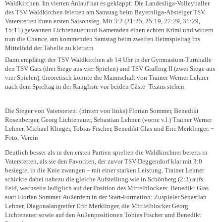
Waldkirchen. Im vierten Anlauf hat es geklappt: Die Landesliga-Volleyballer
des TSV Waldkirchen feierten am Samstag beim Bayernliga-Absteiger TSV
Vaterstetten ihren ersten Saisonsieg. Mit 3:2 (21:25, 25:19, 27:29, 31:29,
15:11) gewannen Lichtenauer und Kameraden einen echten Krimi und wittern
nun die Chance, am kommenden Samstag beim zweiten Heimspieltag ins
Mittelfeld der Tabelle zu klettern
Dann empfängt der TSV Waldkirchen ab 14 Uhr in der Gymnasium-Turnhalle
den TSV Gars (drei Siege aus vier Spielen) und TSV Grafling II (zwei Siege aus
vier Spielen), theoretisch könnte die Mannschaft von Trainer Werner Lehner
nach dem Spieltag in der Rangliste vor beiden Gäste- Teams stehen
Die Sieger von Vatersteten: (hinten von links) Florian Sommer, Benedikt
Rosenberger, Georg Lichtenauer, Sebastian Lehner, (vorne v.l.) Trainer Werner
Lehner, Michael Klinger, Tobias Fischer, Benedikt Glas und Eric Merklinger. −
Foto: Verein
Deutlich besser als in den ersten Partien spielten die Waldkirchner bereits in
Vaterstetten, als sie den Favoriten, der zuvor TSV Deggendorf klar mit 3:0
besiegte, in die Knie zwangen – mit einer starken Leistung. Trainer Lehner
schickte dabei nahezu die gleiche Aufstellung wie in Schönberg (2:3) aufs
Feld, wechselte lediglich auf der Position des Mittelblockers: Benedikt Glas
statt Florian Sommer. Außerdem in der Start-Formation: Zuspieler Sebastian
Lehner, Diagonalangreifer Eric Merklinger, die Mittlelblocker Georg
Lichtenauer sowie auf den Außenpositionen Tobias Fischer und Benedikt