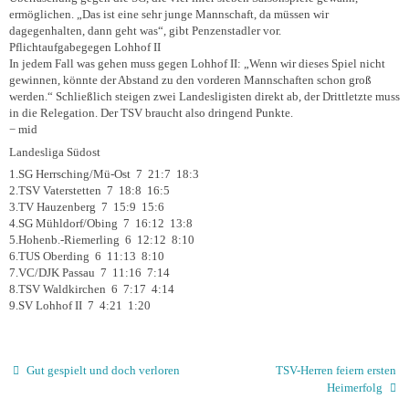
ermöglichen. „Das ist eine sehr junge Mannschaft, da müssen wir
dagegenhalten, dann geht was“, gibt Penzenstadler vor.
Pflichtaufgabegegen Lohhof II
In jedem Fall was gehen muss gegen Lohhof II: „Wenn wir dieses Spiel nicht
gewinnen, könnte der Abstand zu den vorderen Mannschaften schon groß
werden.“ Schließlich steigen zwei Landesligisten direkt ab, der Drittletzte muss
in die Relegation. Der TSV braucht also dringend Punkte.
− mid
Landesliga Südost
1.SG Herrsching/Mü-Ost 7 21:7 18:3
2.TSV Vaterstetten 7 18:8 16:5
3.TV Hauzenberg 7 15:9 15:6
4.SG Mühldorf/Obing 7 16:12 13:8
5.Hohenb.-Riemerling 6 12:12 8:10
6.TUS Oberding 6 11:13 8:10
7.VC/DJK Passau 7 11:16 7:14
8.TSV Waldkirchen 6 7:17 4:14
9.SV Lohhof II 7 4:21 1:20
Gut gespielt und doch verloren
TSV-Herren feiern ersten
Heimerfolg