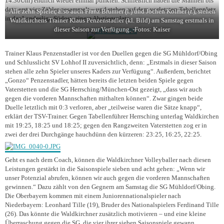
14.30Uhr) endlich wieder einmal punkten. Schließlich haben die Mannen bis
dato erst vier Zähler gesammelt – und stehen auf dem vorletzten Tabellenplatz
Alle zehn Spieler, also auch Franz Brunner (l.) und Jochen Kolmer (r.), stehen
in der Landesliga Südost, einem Abstiegsplatz.
Waldkirchens Trainer Klaus Penzenstadler (kl. Bild) am Samstag erstmals in
dieser Saison zur Verfügung. -Fotos: Kaiser
Trainer Klaus Penzenstadler ist vor den Duellen gegen die SG Mühldorf/Obing
und Schlusslicht SV Lohhof II zuversichtlich, denn: „Erstmals in dieser Saison
stehen alle zehn Spieler unseres Kaders zur Verfügung“. Außerdem, berichtet
„Gonzo“ Penzenstadler, hätten bereits die letzten beiden Spiele gegen
Vaterstetten und die SG Herrsching/München-Ost gezeigt, „dass wir auch
gegen die vorderen Mannschaften mithalten können“. Zwar gingen beide
Duelle letztlich mit 0:3 verloren, aber „teilweise waren die Sätze knapp“,
erklärt der TSV-Trainer. Gegen Tabellenführer Herrsching unterlag Waldkirchen
mit 19:25, 18:25 und 18:25; gegen den Rangzweiten Vaterstetten zog er in
zwei der drei Durchgänge hauchdünn den kürzeren: 23:25, 16:25, 22:25.
Geht es nach dem Coach, können die Waldkirchner Volleyballer nach diesen
Leistungen gestärkt in die Saisonspiele sieben und acht gehen: „Wenn wir
unser Potenzial abrufen, können wir auch gegen die vorderen Mannschaften
gewinnen.“ Dazu zählt von den Gegnern am Samstag die SG Mühldorf/Obing.
Die Oberbayern kommen mit einem Juniorennationalspieler nach
Niederbayern: Leonhard Tille (19), Bruder des Nationalspielers Ferdinand Tille
(26). Das könnte die Waldkirchner zusätzlich motivieren – und eine kleine
Überraschung gegen die SG, die vier ihrer sieben Saisonspiele gewann,