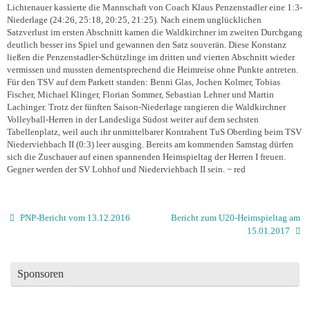
Lichtenauer kassierte die Mannschaft von Coach Klaus Penzenstadler eine 1:3-
Niederlage (24:26, 25:18, 20:25, 21:25). Nach einem unglücklichen
Satzverlust im ersten Abschnitt kamen die Waldkirchner im zweiten Durchgang
deutlich besser ins Spiel und gewannen den Satz souverän. Diese Konstanz
ließen die Penzenstadler-Schützlinge im dritten und vierten Abschnitt wieder
vermissen und mussten dementsprechend die Heimreise ohne Punkte antreten.
Für den TSV auf dem Parkett standen: Benni Glas, Jochen Kolmer, Tobias
Fischer, Michael Klinger, Florian Sommer, Sebastian Lehner und Martin
Lachinger. Trotz der fünften Saison-Niederlage rangieren die Waldkirchner
Volleyball-Herren in der Landesliga Südost weiter auf dem sechsten
Tabellenplatz, weil auch ihr unmittelbarer Kontrahent TuS Oberding beim TSV
Niederviehbach II (0:3) leer ausging. Bereits am kommenden Samstag dürfen
sich die Zuschauer auf einen spannenden Heimspieltag der Herren I freuen.
Gegner werden der SV Lohhof und Niederviehbach II sein.
− red
PNP-Bericht vom 13.12.2016
Bericht zum U20-Heimspieltag am
15.01.2017
Sponsoren