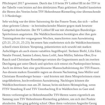
Pflichtspiel 2017 gewonnen. Durch das 3:0 beim SV Lohhof III ist der TSV in
der Tabelle vom letzten auf den drittletzten Platz geklettert. Parallel kassierten
die Herren des Vereins beim TSV Hohenbrunn-Riemerling eine überraschende
1:3-Niederlage.
Sehr wichtig war der dritte Saisonsieg für das Frauen-Team, das sich – selbst
ohne gelernte Libera – in beeindruckender Manier gegen stark besetzte
Gastgeber durchsetzte. Der SV Lohhof III war mit ehemaligen Bundesliga-
Spielerinnen angetreten. Die Waldkirchnerinnen bestätigten aber ihre gute
Trainingsform der vergangenen Wochen, marschierten zum Auswärtssieg
(25:21, 25:21, 25:23). Im ersten Satz erarbeiteten sich die Waldkirchnerinnen
schnell einen kleinen Vorsprung, präsentierten sich sowohl mit starken
Aufschlägen als auch einem variablen Angriffsspiel. Stefanie Biebl, Lilia Eder,
Natalie Freund, Samira Lehner, Anna Loibl, Jana Müller, Sabrina Ober, Eva
Rauch und Christiane Rosenberger setzten die Gegnerinnen auch im zweiten
Durchgang gut unter Druck und spielten sich erneut ein Punktepolster heraus.
Auch im dritten Satz eine geschlossene Mannschaftsleistung der TSV-Frauen.
Aus diesem starken Ensemble ragten an diesem Nachmittag Jana Müller und
Christiane Rosenberger heraus – und feierten mit ihren Mitspielerinnen einen
ungefährdeten, hochverdienten Auswärtssieg. Nachlegen können die
Waldkirchnerinnen nun am 28. Januar, beim nächsten Heimspieltag, wenn
FTSV Straubing II und TSV Unterhaching II in Waldkirchen zu Gast sind.
Herren verlierenglatt in Hohenbrunn
Die TSV-Herren waren eigentlich am
Samstag zum TSV Hohenbrunn-Riemerling gefahren, um sich drei Punkte
abzuholen. Das ging gehörig schief. Ohne ihren verletzten Angreifer Georg