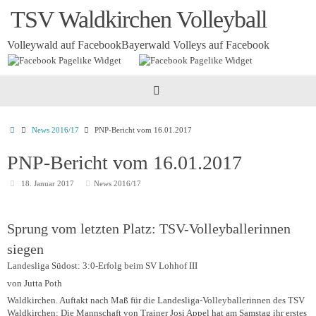
Zum
TSV Waldkirchen Volleyball
Inhalt
springen
Volleywald auf Facebook
Bayerwald Volleys auf Facebook
Startseite
News 2016/17
PNP-Bericht vom 16.01.2017
PNP-Bericht vom 16.01.2017
18. Januar 2017
News 2016/17
Sprung vom letzten Platz: TSV-Volleyballerinnen
siegen
Landesliga Südost: 3:0-Erfolg beim SV Lohhof III
von Jutta Poth
Waldkirchen.
Auftakt nach Maß für die Landesliga-Volleyballerinnen des TSV
Waldkirchen: Die Mannschaft von Trainer Josi Appel hat am Samstag ihr erstes