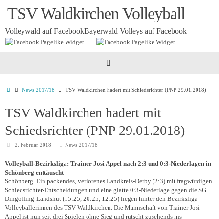
Zum
TSV Waldkirchen Volleyball
Inhalt
springen
Volleywald auf Facebook
Bayerwald Volleys auf Facebook
Startseite
News 2017/18
TSV Waldkirchen hadert mit Schiedsrichter (PNP 29.01.2018)
TSV Waldkirchen hadert mit
Schiedsrichter (PNP 29.01.2018)
2. Februar 2018
News 2017/18
Volleyball-Bezirksliga: Trainer Josi Appel nach 2:3 und 0:3-Niederlagen in
Schönberg enttäuscht
Schönberg. Ein packendes, verlorenes Landkreis-Derby (2:3) mit fragwürdigen
Schiedsrichter-Entscheidungen und eine glatte 0:3-Niederlage gegen die SG
Dingolfing-Landshut (15:25, 20:25, 12:25) liegen hinter den Bezirksliga-
Volleyballerinnen des TSV Waldkirchen. Die Mannschaft von Trainer Josi
Appel ist nun seit drei Spielen ohne Sieg und rutscht zusehends ins