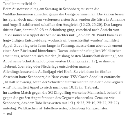
Tabellenmittelfeld ab.
Beim Auswärtsspieltag am Samstag in Schönberg mussten die
Waldkirchnerinnen zunächst gegen die Gastgeberinnen ran. Die kamen besser
ins Spiel, doch nach dem verlorenen ersten Satz wurden die Gäste in Annahme
und Angriff stabiler und schafften den Ausgleich (16:25, 25:20). Den langen
dritten Satz, der mit 30:28 an Schönberg ging, entschied nach Ansicht von
TSV-Trainer Josi Appel der Schiedsrichter mit: „Ab dem 20. Punkt kam es zu
fragwürdigen Entscheidung, wodurch wir benachteiligt wurden“, schildert
Appel. Zuvor lag sein Team lange in Führung, musste dann aber doch erneut
einen Satz-Rückstand hinnehmen. Davon unbeeindruckt glich Waldkirchen
erneut aus, schnappte sich mit der „bislang besten Mannschaftsleistung“, wie
Appel seine Schützling lobt, den vierten Durchgang (25:17), so dass der
Tiebreak über Sieg oder Niederlage entscheiden musste.
Allerdings kostete die Aufholjagd viel Kraft. Zu viel, denn im fünften
Abschnitt hatte Schönberg die Nase vorne. TSV-Coach Appel ist enttäuscht:
„Ist halt schwierig, wenn der Schiedsrichter zur siebten Spielerin des Gegners
wird“, formuliert Appel zynisch nach dem 10:15 im Tiebreak.
Im zweiten Match gegen die SG Dingolfing war seine Mannschaft beim 0:3
gegen die großen Angreiferinnen des Gegners chancenlos. Genauso wie
Schönberg, das dem Tabellenzweiten mit 1:3 (19:25, 25:19, 25:22, 25:22)
unterlag. Waldkirchen ist Tabellenvierter, Schönberg Rangsechster.
− red