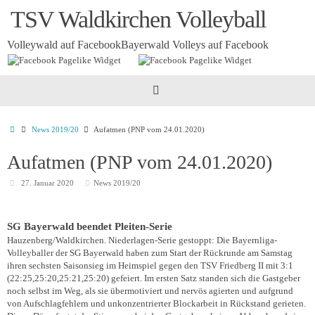
Zum
TSV Waldkirchen Volleyball
Inhalt
springen
Volleywald auf Facebook
Bayerwald Volleys auf Facebook
Startseite
News 2019/20
Aufatmen (PNP vom 24.01.2020)
Aufatmen (PNP vom 24.01.2020)
27. Januar 2020
News 2019/20
SG Bayerwald beendet Pleiten-Serie
Hauzenberg/Waldkirchen. Niederlagen-Serie gestoppt: Die Bayernliga-
Volleyballer der SG Bayerwald haben zum Start der Rückrunde am Samstag
ihren sechsten Saisonsieg im Heimspiel gegen den TSV Friedberg II mit 3:1
(22:25,25:20,25:21,25:20) gefeiert. Im ersten Satz standen sich die Gastgeber
noch selbst im Weg, als sie übermotiviert und nervös agierten und aufgrund
von Aufschlagfehlern und unkonzentrierter Blockarbeit in Rückstand gerieten.