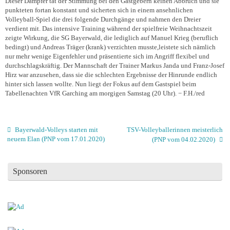
Dieser Dämpfer tat der Stimmung bei den Gastgebern keinen Abbruch und sie
punkteten fortan konstant und sicherten sich in einem ansehnlichen
Volleyball-Spiel die drei folgende Durchgänge und nahmen den Dreier
verdient mit. Das intensive Training während der spielfreie Weihnachtszeit
zeigte Wirkung, die SG Bayerwald, die lediglich auf Manuel Krieg (beruflich
bedingt) und Andreas Träger (krank) verzichten musste,leistete sich nämlich
nur mehr wenige Eigenfehler und präsentierte sich im Angriff flexibel und
durchschlagskräftig. Der Mannschaft der Trainer Markus Janda und Franz-Josef
Hirz war anzusehen, dass sie die schlechten Ergebnisse der Hinrunde endlich
hinter sich lassen wollte. Nun liegt der Fokus auf dem Gastspiel beim
Tabellenachten VfR Garching am morgigen Samstag (20 Uhr). − F.H./red
Bayerwald-Volleys starten mit
TSV-Volleyballerinnen meisterlich
neuem Elan (PNP vom 17.01.2020)
(PNP vom 04.02.2020)
Sponsoren