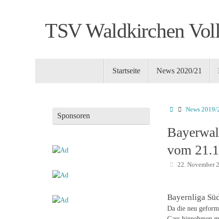
Zum
Inhalt
TSV Waldkirchen Voll
springen
Zum
Startseite
News 2020/21
Inhalt
springen
Startseite
News 2019/
Sponsoren
Bayerwald
vom 21.1
22. November 
Bayernliga Süd:
Da die neu geform
Gars hinnehmen mus