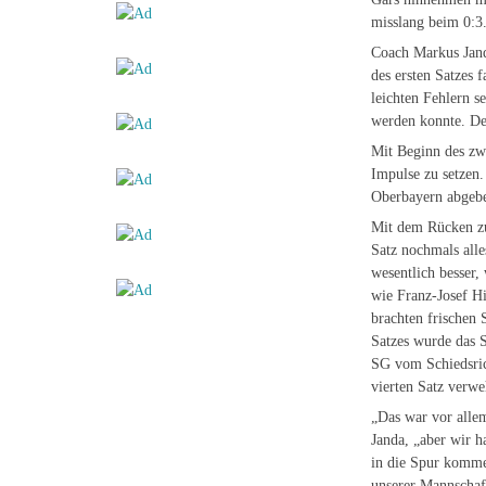
misslang beim 0:3
Coach Markus Janda
des ersten Satzes 
leichten Fehlern s
werden konnte. De
Mit Beginn des zw
Impulse zu setzen.
Oberbayern abgeb
Mit dem Rücken zu
Satz nochmals all
wesentlich besser,
wie Franz-Josef Hi
brachten frischen 
Satzes wurde das 
SG vom Schiedsric
vierten Satz verwe
„Das war vor alle
Janda, „aber wir h
in die Spur komme
unserer Mannschaft