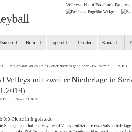
Volleywald auf Facebook
Bayerwal
eyball
Damen
Herren
Jugend
Termine
Kontakt
F
20
Bayerwald Volleys mit zweiter Niederlage in Serie (PNP vom 21.11.2019)
 Volleys mit zweiter Niederlage in Ser
1.2019)
2019
News 2019/20
 0:3-Pleite in Ingolstadt
te Spielgemeinschaft der Bayerwald Volleys zuletzt ihre erste Saisonniederlag
ste, war das Ziel für das Auswärtsspiel in Ingolstadt klar: ein Sieg beim Aufs