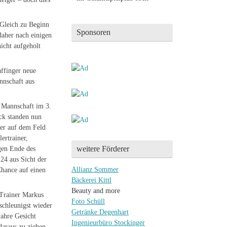
 Gleich zu Beginn
Sponsoren
daher nach einigen
nicht aufgeholt
ffinger neue
nnschaft aus
 Mannschaft im 3.
ck standen nun
ler auf dem Feld
ertrainer,
weitere Förderer
egen Ende des
24 aus Sicht der
Allianz Sommer
Chance auf einen
Bäckerei Kittl
Beauty and more
-Trainer Markus
Foto Schüll
schleunigst wieder
Getränke Degenhart
ahre Gesicht
Ingenieurbüro Stockinger
daraus zu ziehen.