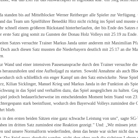
.
 standen bis auf Mittelblocker Werner Reitberger alle Spieler zur Verfügung.
fand das Team um Spielführer Benedikt Hirz nicht richtig ins Spiel und musste 
ehr schnell einem größeren Rückstand hinterherlaufen, der bis Ende des Satzes 
r erste Satz ging somit zu Gunsten der Donau Holz Volleys mit 25:19 zu Ende.
eiten Satzes versuchte Trainer Markus Janda unter anderem mit Maximilian Pfa
 Doch auch diesen Satz mussten die Niederbayern deutlich mit 25:17 an die Ma
en.
r Wand und einer intensiven Pausenansprache durch den Trainer versuchte die
es herauszuholen und eine Aufholjagd zu starten. Sowohl Annahme als auch Blo
 wodurch sich schließlich ein enger Kampf um den Satz entwickelte. Neue Spie
rz, Kilian Sicklinger, Manuel Krieg und Markus Janda in der Funktion als Spiel
Schwung in das Spiel und verhalfen dazu, das Spiel ausgeglichen zu halten. G
Spiel jedoch bedauerlicherweise im entscheidenden Moment beim Stand von 23:
htergespann stark beeinflusst, wodurch den Bayerwald Volleys zumindest die 
hrt blieb.
m in den ersten beiden Sätzen eine ganz schwache Leistung von uns“, sagte SG
aben im dritten Satz zumindest eine Reaktion gezeigt.“ Und: „Wir müssen jetzt 
n und unsere Normalform wiederfinden, denn das heute war sicher nicht das w
. Das Spiel muss abgehakt werden, nicht aber ohne auch die richtigen Lehren 