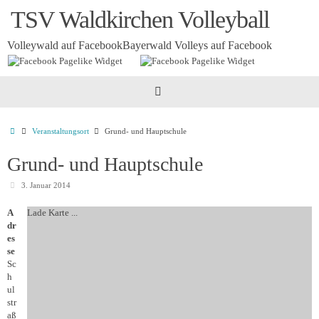
Zum
TSV Waldkirchen Volleyball
Inhalt
springen
Volleywald auf Facebook
Bayerwald Volleys auf Facebook
Startseite
Veranstaltungsort
Grund- und Hauptschule
Grund- und Hauptschule
3. Januar 2014
A
Lade Karte ...
dr
es
se
Sc
h
ul
str
aß