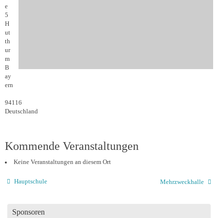
e
5
H
ut
th
ur
m
B
ay
ern
94116
Deutschland
Kommende Veranstaltungen
Keine Veranstaltungen an diesem Ort
Hauptschule
Mehrzweckhalle
Sponsoren