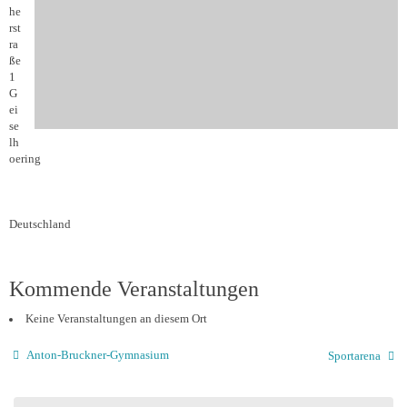
he
rst
ra
ße
1
G
ei
se
lh
oering
Deutschland
Kommende Veranstaltungen
Keine Veranstaltungen an diesem Ort
Anton-Bruckner-Gymnasium
Sportarena