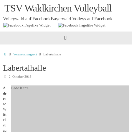
Zum
TSV Waldkirchen Volleyball
Inhalt
springen
Volleywald auf Facebook
Bayerwald Volleys auf Facebook
Startseite
Veranstaltungsort
Labertalhalle
Labertalhalle
2. Oktober 2016
A
Lade Karte ...
dr
es
se
W
itt
el
sb
ac