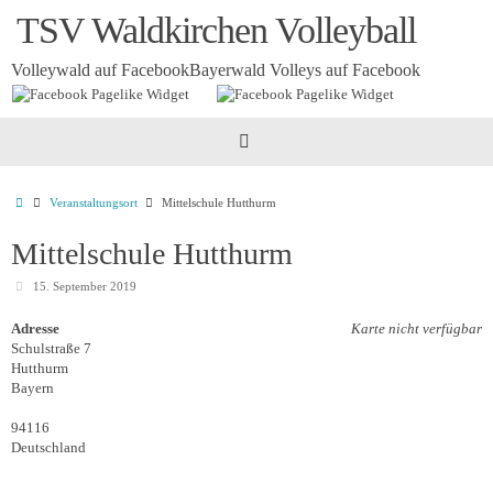
Zum
TSV Waldkirchen Volleyball
Inhalt
springen
Volleywald auf Facebook
Bayerwald Volleys auf Facebook
Startseite
Veranstaltungsort
Mittelschule Hutthurm
Mittelschule Hutthurm
15. September 2019
Adresse
Karte nicht verfügbar
Schulstraße 7
Hutthurm
Bayern
94116
Deutschland