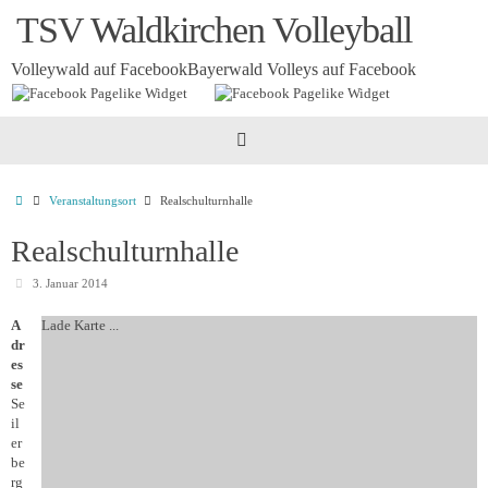
Zum
TSV Waldkirchen Volleyball
Inhalt
springen
Volleywald auf Facebook
Bayerwald Volleys auf Facebook
Startseite
Veranstaltungsort
Realschulturnhalle
Realschulturnhalle
3. Januar 2014
A
Lade Karte ...
dr
es
se
Se
il
er
be
rg