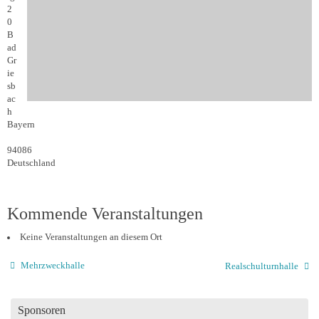
2
0
B
ad
Gr
ie
sb
ac
h
Bayern
94086
Deutschland
Kommende Veranstaltungen
Keine Veranstaltungen an diesem Ort
Mehrzweckhalle
Realschulturnhalle
Sponsoren