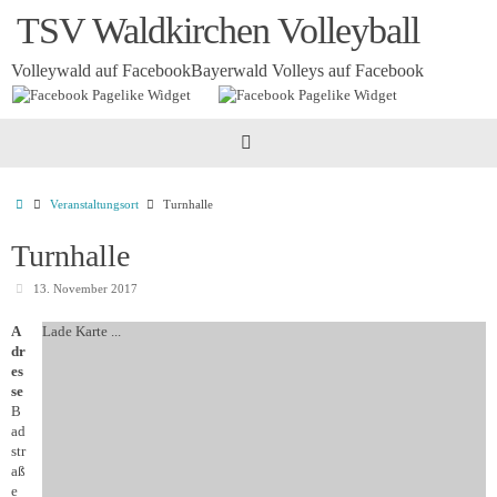
Zum
TSV Waldkirchen Volleyball
Inhalt
springen
Volleywald auf Facebook
Bayerwald Volleys auf Facebook
Startseite
Veranstaltungsort
Turnhalle
Turnhalle
13. November 2017
A
Lade Karte ...
dr
es
se
B
ad
str
aß
e