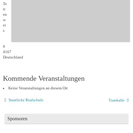
Te
tt
en
w
ei
s
9
4167
Deutschland
Kommende Veranstaltungen
Keine Veranstaltungen an diesem Ort
Staatliche Realschule
Turnhalle
Sponsoren