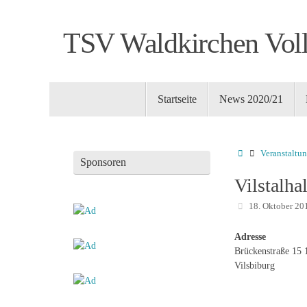
Zum
Inhalt
TSV Waldkirchen Voll
springen
Zum
Startseite
News 2020/21
Inhalt
springen
Startseite
Veranstaltun
Sponsoren
Vilstalhal
18. Oktober 20
Adresse
Brückenstraße 15 
Vilsbiburg