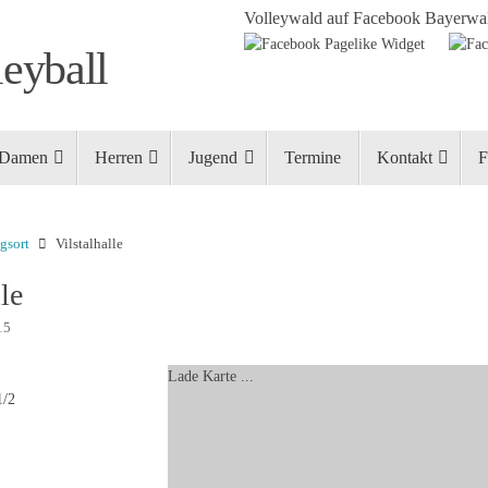
Volleywald auf Facebook
Bayerwal
eyball
Damen
Herren
Jugend
Termine
Kontakt
F
gsort
Vilstalhalle
le
15
Lade Karte ...
1/2