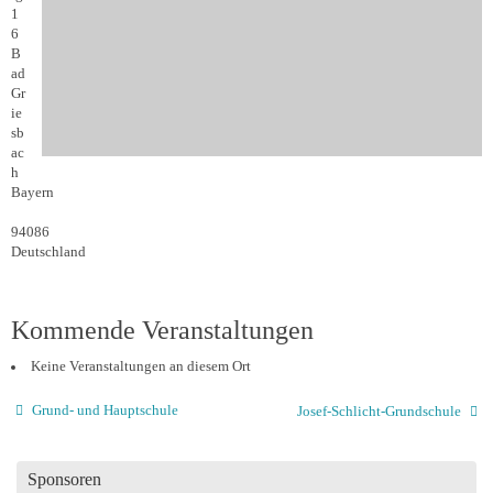
1
6
B
ad
Gr
ie
sb
ac
h
Bayern
94086
Deutschland
Kommende Veranstaltungen
Keine Veranstaltungen an diesem Ort
Grund- und Hauptschule
Josef-Schlicht-Grundschule
Sponsoren