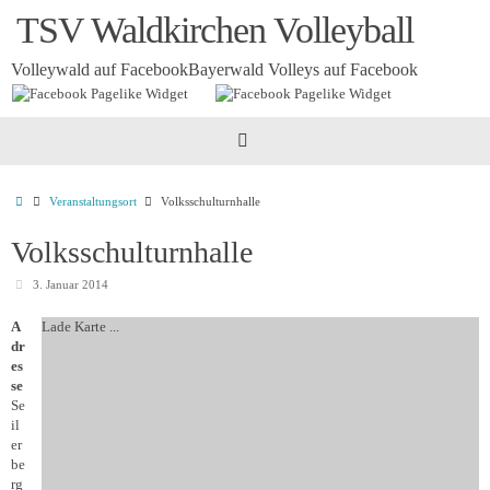
Zum
TSV Waldkirchen Volleyball
Inhalt
springen
Volleywald auf Facebook
Bayerwald Volleys auf Facebook
Startseite
Veranstaltungsort
Volksschulturnhalle
Volksschulturnhalle
3. Januar 2014
A
Lade Karte ...
dr
es
se
Se
il
er
be
rg