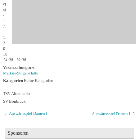
e(
s)
-
1
7.
1
1.
2
0
18
14:00 - 19:00
Veranstaltungsort
Markus-Stöger-Halle
Kategorien
Keine Kategorien
TSV Altenmarkt
SV Bonbruck
Auswärtsspiel Damen I
Auswärtsspiel Damen I
Sponsoren