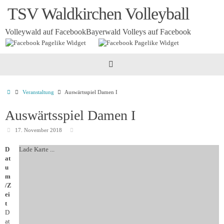
Zum
TSV Waldkirchen Volleyball
Inhalt
springen
Volleywald auf Facebook
Bayerwald Volleys auf Facebook
Startseite
Veranstaltung
Auswärtsspiel Damen I
Auswärtsspiel Damen I
17. November 2018
D
Lade Karte ...
at
u
m
/Z
ei
t
D
at