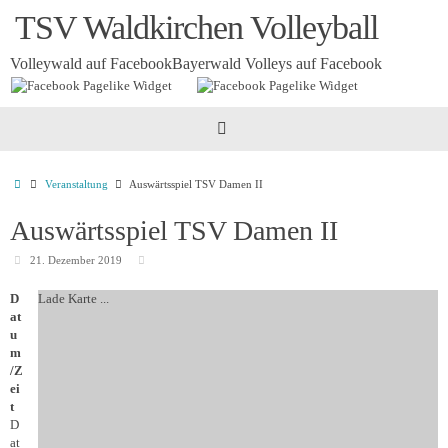
Zum
TSV Waldkirchen Volleyball
Inhalt
springen
Volleywald auf Facebook
Bayerwald Volleys auf Facebook
Startseite
Veranstaltung
Auswärtsspiel TSV Damen II
Auswärtsspiel TSV Damen II
21. Dezember 2019
D
Lade Karte ...
at
u
m
/Z
ei
t
D
at