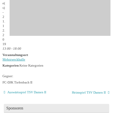
e(
s)
-
2
1.
1
2.
2
0
19
13:00 - 18:00
Veranstaltungsort
Mehrzweckhalle
Kategorien
Keine Kategorien
Gegner:
FC-DJK Tiefenbach II
Auswärtsspiel TSV Damen II
Heimspiel TSV Damen II
Sponsoren