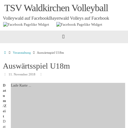
Zum
TSV Waldkirchen Volleyball
Inhalt
springen
Volleywald auf Facebook
Bayerwald Volleys auf Facebook
Startseite
Veranstaltung
Auswärtsspiel U18m
Auswärtsspiel U18m
11. November 2018
D
Lade Karte ...
at
u
m
/Z
ei
t
D
at