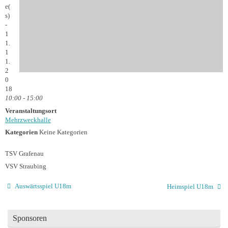
e(
s)
-
1
1.
1
1.
2
0
18
10:00 - 15:00
Veranstaltungsort
Mehrzweckhalle
Kategorien
Keine Kategorien
TSV Grafenau
VSV Straubing
Auswärtsspiel U18m
Heimspiel U18m
Sponsoren