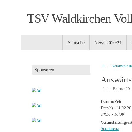
Zum
Inhalt
TSV Waldkirchen Voll
springen
Zum
Startseite
News 2020/21
Inhalt
springen
Startseite
Veranstaltu
Sponsoren
Auswärts
11. Februar 20
Datum/Zeit
Date(s) - 11.02.20
14:30 - 18:30
Veranstaltungsor
Sportarena