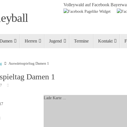
Volleywald auf Facebook
Bayerwal
eyball
Damen
Herren
Jugend
Termine
Kontakt
F
ng
Auswärtsspieltag Damen 1
spieltag Damen 1
17
Lade Karte ...
17
t