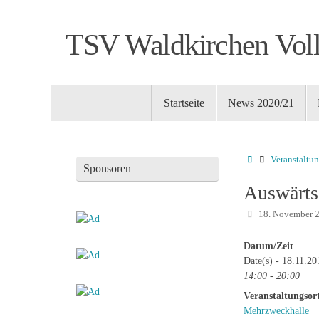
Zum
Inhalt
TSV Waldkirchen Voll
springen
Zum
Startseite
News 2020/21
Inhalt
springen
Startseite
Veranstaltu
Sponsoren
Auswärts
18. November 
Datum/Zeit
Date(s) - 18.11.20
14:00 - 20:00
Veranstaltungsor
Mehrzweckhalle