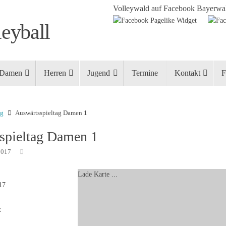
Volleywald auf Facebook
Bayerwal
eyball
Damen
Herren
Jugend
Termine
Kontakt
F
ng
Auswärtsspieltag Damen 1
spieltag Damen 1
2017
Lade Karte ...
17
t