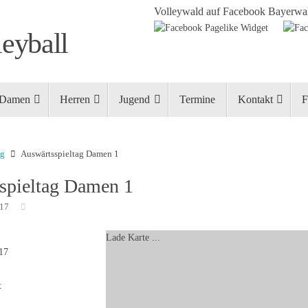
Volleywald auf Facebook
Bayerwal
eyball
Damen
Herren
Jugend
Termine
Kontakt
F
ng
Auswärtsspieltag Damen 1
spieltag Damen 1
017
Lade Karte ...
017
t