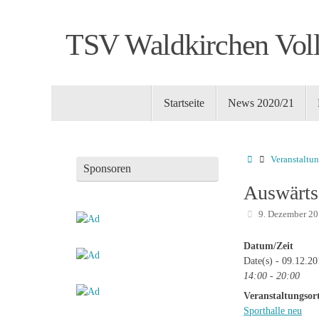
Zum
Inhalt
TSV Waldkirchen Voll
springen
Zum
Startseite
News 2020/21
Inhalt
springen
Startseite
Veranstaltu
Sponsoren
Auswärts
9. Dezember 2
Datum/Zeit
Date(s) - 09.12.2
14:00 - 20:00
Veranstaltungsor
Sporthalle neu