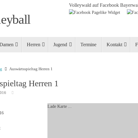
Volleywald auf Facebook
Bayerwal
eyball
Damen
Herren
Jugend
Termine
Kontakt
F
ng
Auswärtsspieltag Herren 1
spieltag Herren 1
2016
Lade Karte ...
016
t