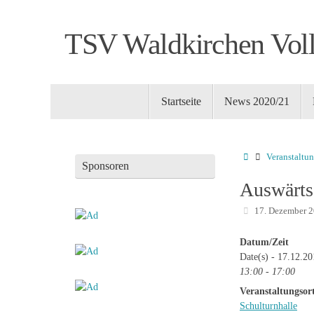
Zum
Inhalt
TSV Waldkirchen Voll
springen
Zum
Startseite
News 2020/21
Inhalt
springen
Startseite
Veranstaltu
Sponsoren
Auswärts
17. Dezember 
Datum/Zeit
Date(s) - 17.12.2
13:00 - 17:00
Veranstaltungsor
Schulturnhalle