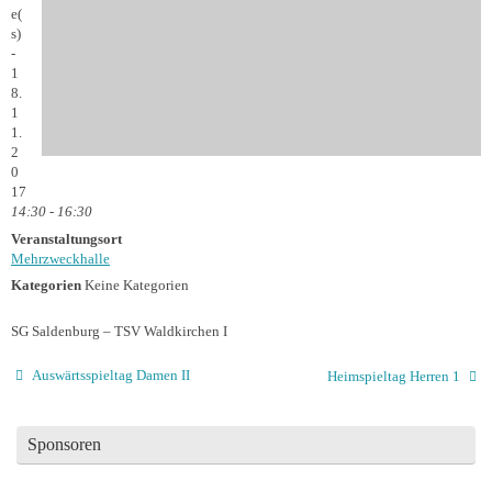
e(
s)
-
1
8.
1
1.
2
0
17
14:30 - 16:30
Veranstaltungsort
Mehrzweckhalle
Kategorien
Keine Kategorien
SG Saldenburg – TSV Waldkirchen I
Auswärtsspieltag Damen II
Heimspieltag Herren 1
Sponsoren