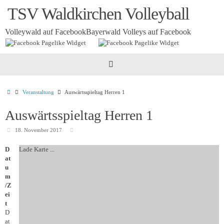
Zum
TSV Waldkirchen Volleyball
Inhalt
springen
Volleywald auf Facebook
Bayerwald Volleys auf Facebook
Startseite
Veranstaltung
Auswärtsspieltag Herren 1
Auswärtsspieltag Herren 1
18. November 2017
D
Lade Karte ...
at
u
m
/Z
ei
t
D
at