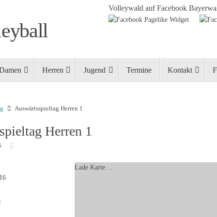
Volleywald auf Facebook
Bayerwal
eyball
Damen
Herren
Jugend
Termine
Kontakt
F
ng
Auswärtsspieltag Herren 1
spieltag Herren 1
6
Lade Karte ...
016
t