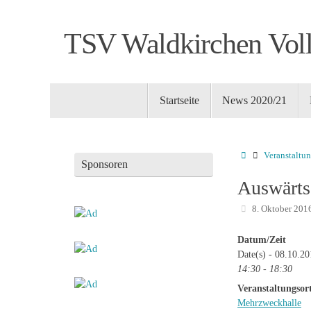
Zum
Inhalt
TSV Waldkirchen Voll
springen
Zum
Startseite
News 2020/21
Inhalt
springen
Startseite
Veranstaltu
Sponsoren
Auswärts
8. Oktober 201
Datum/Zeit
Date(s) - 08.10.2
14:30 - 18:30
Veranstaltungsor
Mehrzweckhalle