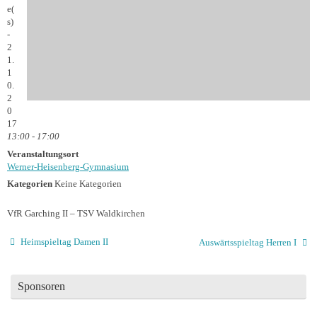
e(
s)
-
2
1.
1
0.
2
0
17
13:00 - 17:00
Veranstaltungsort
Werner-Heisenberg-Gymnasium
Kategorien
Keine Kategorien
VfR Garching II – TSV Waldkirchen
Heimspieltag Damen II
Auswärtsspieltag Herren I
Sponsoren