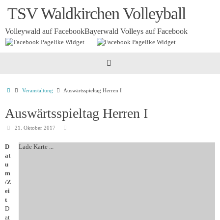
Zum
TSV Waldkirchen Volleyball
Inhalt
springen
Volleywald auf Facebook
Bayerwald Volleys auf Facebook
Startseite
Veranstaltung
Auswärtsspieltag Herren I
Auswärtsspieltag Herren I
21. Oktober 2017
D
Lade Karte ...
at
u
m
/Z
ei
t
D
at