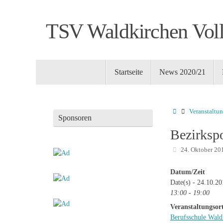
Zum
Inhalt
TSV Waldkirchen Voll
springen
Zum
Startseite
News 2020/21
Inhalt
springen
Startseite
Veranstaltu
Sponsoren
Bezirksp
24. Oktober 20
Datum/Zeit
Date(s) - 24.10.2
13:00 - 19:00
Veranstaltungsor
Berufsschule Wald