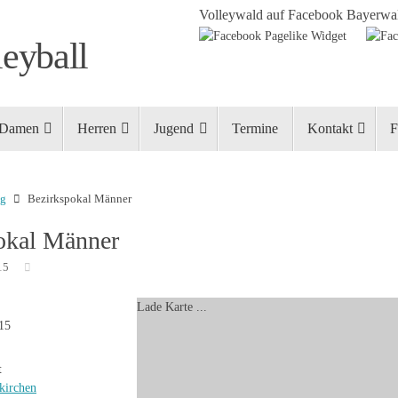
Volleywald auf Facebook
Bayerwal
eyball
Damen
Herren
Jugend
Termine
Kontakt
F
ng
Bezirkspokal Männer
okal Männer
15
Lade Karte ...
015
t
kirchen