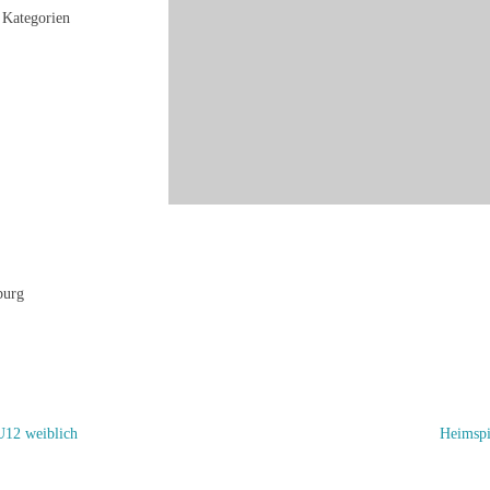
Kategorien
burg
U12 weiblich
Heimsp