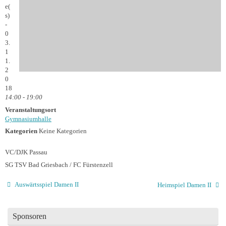
e(
s)
-
0
3.
1
1.
2
0
18
14:00 - 19:00
Veranstaltungsort
Gymnasiumhalle
Kategorien
Keine Kategorien
VC/DJK Passau
SG TSV Bad Griesbach / FC Fürstenzell
Auswärtsspiel Damen II
Heimspiel Damen II
Sponsoren