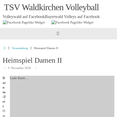
Zum
TSV Waldkirchen Volleyball
Inhalt
springen
Volleywald auf Facebook
Bayerwald Volleys auf Facebook
Startseite
Veranstaltung
Heimspiel Damen II
Heimspiel Damen II
3. November 2018
D
Lade Karte ...
at
u
m
/Z
ei
t
D
at