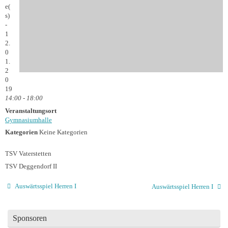
e(
s)
-
1
2.
0
1.
2
0
19
14:00 - 18:00
Veranstaltungsort
Gymnasiumhalle
Kategorien
Keine Kategorien
TSV Vaterstetten
TSV Deggendorf II
Auswärtsspiel Herren I
Auswärtsspiel Herren I
Sponsoren