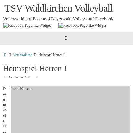
Zum
TSV Waldkirchen Volleyball
Inhalt
springen
Volleywald auf Facebook
Bayerwald Volleys auf Facebook
Startseite
Veranstaltung
Heimspiel Herren I
Heimspiel Herren I
12. Januar 2019
D
Lade Karte ...
at
u
m
/Z
ei
t
D
at