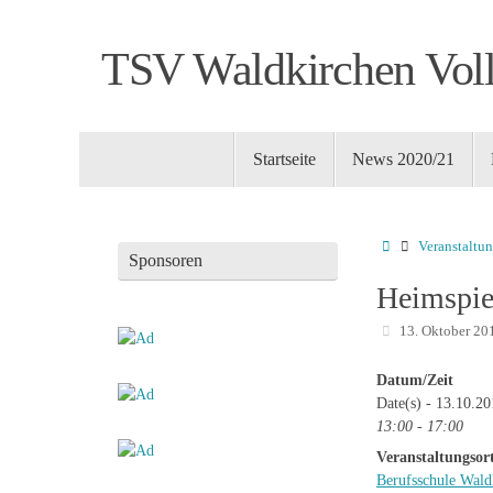
Zum
Inhalt
TSV Waldkirchen Voll
springen
Zum
Startseite
News 2020/21
Inhalt
springen
Startseite
Veranstaltu
Sponsoren
Heimspie
13. Oktober 20
Datum/Zeit
Date(s) - 13.10.2
13:00 - 17:00
Veranstaltungsor
Berufsschule Wald