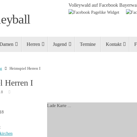
Volleywald auf Facebook
Bayerwal
eyball
Damen
Herren
Jugend
Termine
Kontakt
F
ng
Heimspiel Herren I
l Herren I
18
Lade Karte ...
018
t
kirchen