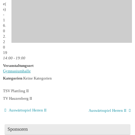
e(
s)
-
1
6.
0
2.
2
0
19
14:00 - 19:00
Veranstaltungsort
Gymnasiumhalle
Kategorien
Keine Kategorien
TSV Plattling II
TV Hauzenberg II
Auswärtsspiel Herren II
Auswärtsspiel Herren II
Sponsoren