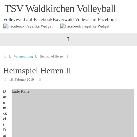
Zum
TSV Waldkirchen Volleyball
Inhalt
springen
Volleywald auf Facebook
Bayerwald Volleys auf Facebook
Startseite
Veranstaltung
Heimspiel Herren II
Heimspiel Herren II
16. Februar 2019
D
Lade Karte ...
at
u
m
/Z
ei
t
D
at