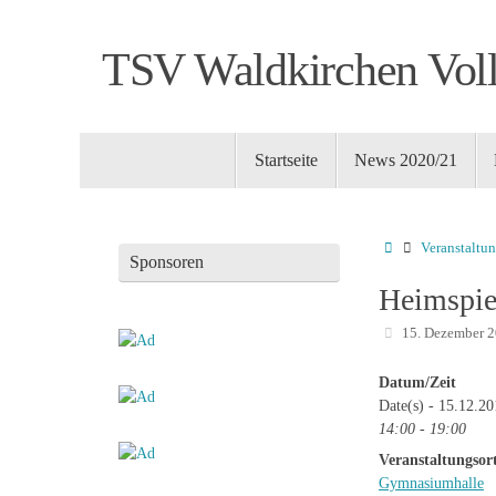
Zum
Inhalt
TSV Waldkirchen Voll
springen
Zum
Startseite
News 2020/21
Inhalt
springen
Startseite
Veranstaltu
Sponsoren
Heimspiel
15. Dezember 
Datum/Zeit
Date(s) - 15.12.2
14:00 - 19:00
Veranstaltungsor
Gymnasiumhalle