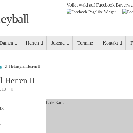
Volleywald auf Facebook
Bayerwal
eyball
Damen
Herren
Jugend
Termine
Kontakt
F
ng
Heimspiel Herren II
 Herren II
2018
Lade Karte ...
018
t