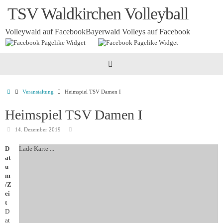
Zum
TSV Waldkirchen Volleyball
Inhalt
springen
Volleywald auf Facebook
Bayerwald Volleys auf Facebook
Startseite
Veranstaltung
Heimspiel TSV Damen I
Heimspiel TSV Damen I
14. Dezember 2019
D
Lade Karte ...
at
u
m
/Z
ei
t
D
at