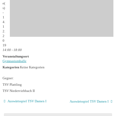
e(
s)
-
1
4.
1
2.
2
0
19
14:00 - 18:00
Veranstaltungsort
Gymnasiumhalle
Kategorien
Keine Kategorien
Gegner:
TSV Plattling
TSV Niederviehbach II
Auswärtsspiel TSV Damen I
Auswärtsspiel TSV Damen I