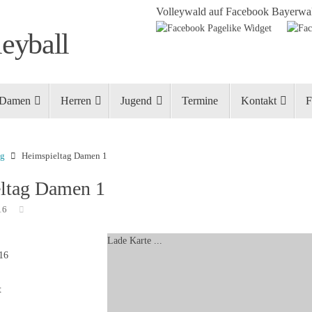
Volleywald auf Facebook
Bayerwal
eyball
Damen
Herren
Jugend
Termine
Kontakt
F
ng
Heimspieltag Damen 1
ltag Damen 1
16
Lade Karte ...
016
t