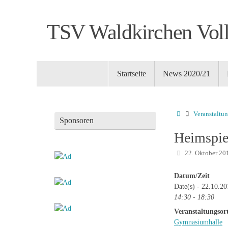
Zum
Inhalt
TSV Waldkirchen Voll
springen
Zum
Startseite
News 2020/21
Inhalt
springen
Startseite
Veranstaltu
Sponsoren
Heimspie
22. Oktober 20
Datum/Zeit
Date(s) - 22.10.2
14:30 - 18:30
Veranstaltungsor
Gymnasiumhalle