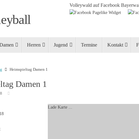
Volleywald auf Facebook
Bayerwal
eyball
Damen
Herren
Jugend
Termine
Kontakt
F
ng
Heimspieltag Damen 1
ltag Damen 1
18
Lade Karte ...
018
t