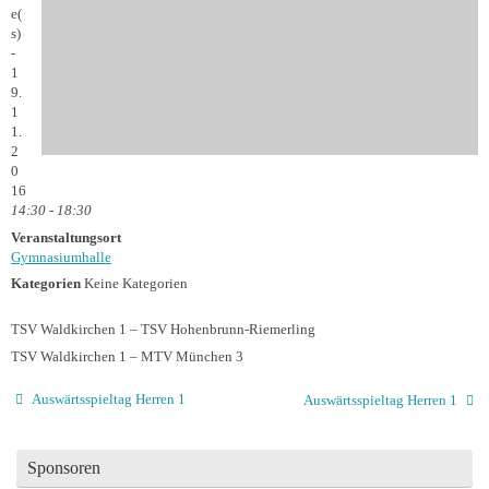
e(
s)
-
1
9.
1
1.
2
0
16
14:30 - 18:30
Veranstaltungsort
Gymnasiumhalle
Kategorien
Keine Kategorien
TSV Waldkirchen 1 – TSV Hohenbrunn-Riemerling
TSV Waldkirchen 1 – MTV München 3
Auswärtsspieltag Herren 1
Auswärtsspieltag Herren 1
Sponsoren