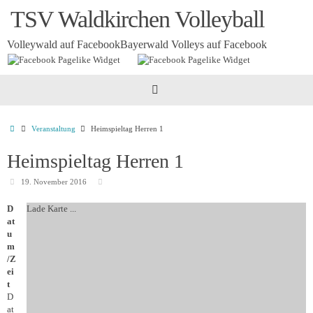
Zum
TSV Waldkirchen Volleyball
Inhalt
springen
Volleywald auf Facebook
Bayerwald Volleys auf Facebook
Startseite
Veranstaltung
Heimspieltag Herren 1
Heimspieltag Herren 1
19. November 2016
D
Lade Karte ...
at
u
m
/Z
ei
t
D
at