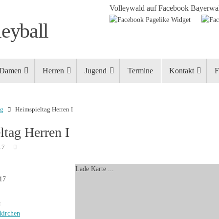
Volleywald auf Facebook
Bayerwal
eyball
Damen
Herren
Jugend
Termine
Kontakt
F
ng
Heimspieltag Herren I
ltag Herren I
17
Lade Karte ...
017
t
kirchen