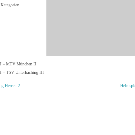
Kategorien
 I – MTV München II
I – TSV Unterhaching III
ag Herren 2
Heimspi