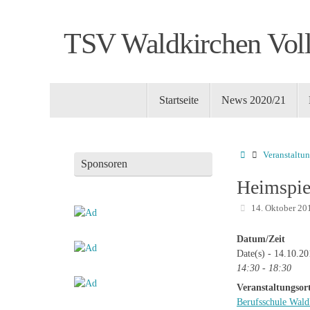
Zum
Inhalt
TSV Waldkirchen Voll
springen
Zum
Startseite
News 2020/21
Inhalt
springen
Startseite
Veranstaltu
Sponsoren
Heimspie
14. Oktober 20
Datum/Zeit
Date(s) - 14.10.2
14:30 - 18:30
Veranstaltungsor
Berufsschule Wald