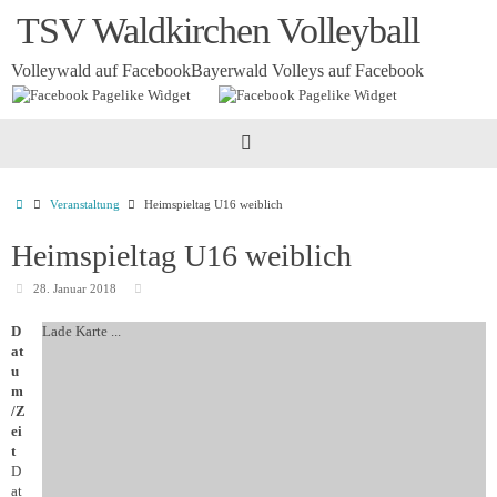
Zum
TSV Waldkirchen Volleyball
Inhalt
springen
Volleywald auf Facebook
Bayerwald Volleys auf Facebook
Startseite
Veranstaltung
Heimspieltag U16 weiblich
Heimspieltag U16 weiblich
28. Januar 2018
D
Lade Karte ...
at
u
m
/Z
ei
t
D
at