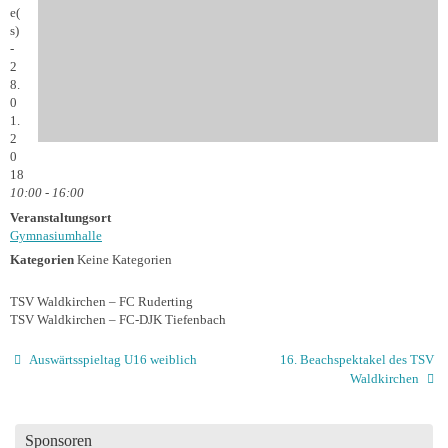
e(
s)
-
2
8.
0
1.
2
0
18
10:00 - 16:00
Veranstaltungsort
Gymnasiumhalle
Kategorien
Keine Kategorien
TSV Waldkirchen – FC Ruderting
TSV Waldkirchen – FC-DJK Tiefenbach
Auswärtsspieltag U16 weiblich
16. Beachspektakel des TSV
Waldkirchen
Sponsoren