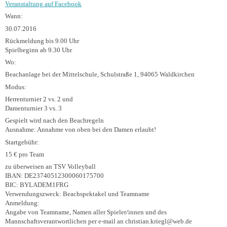
Veranstaltung auf Facebook
Wann:
30.07.2016
Rückmeldung bis 9.00 Uhr
Spielbeginn ab 9.30 Uhr
Wo:
Beachanlage bei der Mittelschule,
Schulstraße 1, 94065 Waldkirchen
Modus:
Herrenturnier 2 vs. 2 und
Damenturnier 3 vs. 3
Gespielt wird nach den Beachregeln
Ausnahme: Annahme von oben bei den Damen erlaubt!
Startgebühr:
15 € pro Team
zu überweisen an TSV Volleyball
IBAN: DE23740512300060175700
BIC: BYLADEM1FRG
Verwendungszweck: Beachspektakel und Teamname
Anmeldung:
Angabe von Teamname, Namen aller Spieler/
innen und des
Mannschaftsverantwortlichen per e-mail an christian.kriegl@web.de