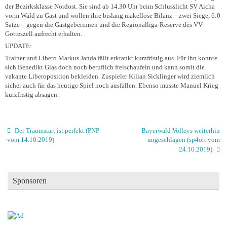
der Bezirksklasse Nordost. Sie sind ab 14.30 Uhr beim Schlusslicht SV Aicha
vorm Wald zu Gast und wollen ihre bislang makellose Bilanz – zwei Siege, 6:0
Sätze – gegen die Gastgeberinnen und die Regionalliga-Reserve des VV
Gotteszell aufrecht erhalten.
UPDATE:
Trainer und Libero Markus Janda fällt erkrankt kurzfristig aus. Für ihn konnte
sich Benedikt Glas doch noch beruflich freischaufeln und kann somit die
vakante Liberoposition bekleiden. Zuspieler Kilian Sicklinger wird ziemlich
sicher auch für das heutige Spiel noch ausfallen. Ebenso musste Manuel Krieg
kurzfristig absagen.
Der Traumstart ist perfekt (PNP
Bayerwald Volleys weiterhin
vom 14.10.2019)
ungeschlagen (sp4ort vom
24.10.2019)
Sponsoren