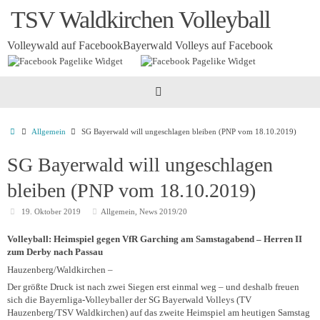
Zum
TSV Waldkirchen Volleyball
Inhalt
springen
Volleywald auf Facebook
Bayerwald Volleys auf Facebook
Startseite
Allgemein
SG Bayerwald will ungeschlagen bleiben (PNP vom 18.10.2019)
SG Bayerwald will ungeschlagen
bleiben (PNP vom 18.10.2019)
19. Oktober 2019
Allgemein
,
News 2019/20
Volleyball: Heimspiel gegen VfR Garching am Samstagabend – Herren II
zum Derby nach Passau
Hauzenberg/Waldkirchen –
Der größte Druck ist nach zwei Siegen erst einmal weg – und deshalb freuen
sich die Bayernliga-Volleyballer der SG Bayerwald Volleys (TV
Hauzenberg/TSV Waldkirchen) auf das zweite Heimspiel am heutigen Samstag