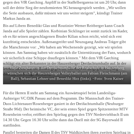
gegen den VfR Garching. Anpfiff in der Staffelbergarena ist um 20 Uhr, dann
soll der dritte Sieg der neuformierten SG herausgespielt werden. „Wir wollen
die Serie ausbauen, dafür müssen wir uns weiter steigern“, kündigt Trainer
Markus Janda an.
Bis auf Libero Benedikt Glas und Routinier Werner Reitberger kann Coach
Janda auf alle Spieler zählen. Korbinian Sicklinger ist somit zurück im Kader,
ob es für seinen angeschlagenen Bruder Kilian schon reicht, wird sich erst
kurzfristig entscheiden. Außenangreifer und Neuzugang Andreas Träger gibt
die Marschroute vor: „Wir haben am Wochenende gezeigt, wie wir spielen
können. Am Samstag haben wir zusätzlich die Unterstützung der Fans, wodurch
wir sicherlich eine Schippe drauflegen können.“ Mit dem VfR Garching
schlägt ein alter Bekannter in der Hauzenberger Dreifachturnhalle auf. In der
Viele Zuschauer in der Dreifachturnhalle der Realschule in Hauzenberg
letzten Saison war die Bilanz gegen die Oberbayern ausgeglichen (Sieg
wünschen sich die Hauzenberger Volleyballer um Fabian Fleischmann (am
daheim, Niederlage auswärts).
Ball), Sebastian Lehner und Benedikt Hirz (links). −Foto: Sven Kaiser
Für die
Herren II
steht am Samstag ein Auswärtsspiel beim Landesliga-
Aufsteiger VC/DJK Passau auf dem Programm. Die Mannschaft des Trainer-
Duos Lichtenauer/Rosenberger gasiert in der Dreifachturnhalle (Neuburger
Straße 96d). Der heimische VC, der sein erstes Spiel gegen Spitzenreiter MTV
Rosenheim verlor, eröffnet den Spieltag gegen den TSV Niederviehbach II um
14.30 Uhr. Gegen 16.30 Uhr sollte dann das Duell mit der SG Bayerwald II
stattfinden.
Parallel bestreiten die
Damen II
des TSV Waldkirchen ihren zweiten Spieltag in