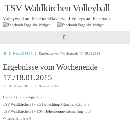
Zum
TSV Waldkirchen Volleyball
Inhalt
springen
Volleywald auf Facebook
Bayerwald Volleys auf Facebook
Startseite
News 2014/15
Ergebnisse vom Wochenende 17./18.01.2015
Ergebnisse vom Wochenende
17./18.01.2015
19. Januar 2015
News 2014/15
Herren I (Landesliga SO)
TSV Waldkirchen I – SG Herrsching/München-Ost 0:3
TSV Waldkirchen I – TSV Hohenbrunn-Riemerling 0:3
-> Tabellenplatz 8