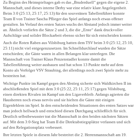
Zu Beginn des Heimspieltages gab es das „Bruderduell“ gegen die eigene 2.
Mannschaft, und dieses interne Derby war eine relativ klare Angelegenheit.
Beim 3:0 (25:13, 25:17, 25:13) für den souveränen Tabellenführer konnte
Team II von Trainer Sascha Pflieger das Spiel anfangs noch etwas offener
gestalten. Im Verlauf des ersten Satzes wuchs der Abstand jedoch immer weiter
an. Ähnlich verliefen die Sätze 2 und 3, die die „Erste“ dank druckvoller
Aufschläge und solider Blockarbeit ebenso sicher für sich entscheiden konnte.
Auch die Roten Raben aus Vilsbiburg hatten dem TSV beim 3:0 (25:12, 25:10,
25:11) nicht viel entgegenzusetzen. Im Schnelldurchlauf wurden die Sätze
entschieden; die Gäste waren in allen Belangen klar unterlegen. Die
Mannschaft von Trainer Klaus Penzenstadler konnte damit die
Tabellenführung weiter ausbauen und hat schon 13 Punkte mehr auf dem
Konto als Verfolger VSV Straubing, der allerdings noch zwei Spiele mehr zu
bestreiten hat.
Wichtige Punkte im Kampf gegen den Abstieg sicherte sich Waldkirchen II im
abschließenden Spiel mit dem 3:0 (25:22, 25:11, 25:17) gegen Vilsbiburg,
einen direkten Rivalen im Kampf um den Ligaverbleib. Anfangs agierten die
Hausherren noch etwas nervös und sie hielten die Gäste mit einigen
Eigenfehlern im Spiel. In den entscheidenden Situationen des ersten Satzes war
man jedoch hellwach und entschied diesen Durchgang schließlich für sich.
Deutlich selbstbewusster trat die Mannschaft in den beiden nächsten Sätzen
auf. Mit dem 3:0-Sieg hat Team II die Direktabstiegsplätze verlassen und sich
auf den Relegationsplatz verbessert.
Ihre letzten Spiele in diesem Jahr bestreitet die 2. Herrenmannschaft am 19.