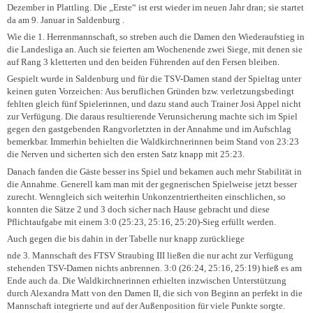
Dezember in Plattling. Die „Erste“ ist erst wieder im neuen Jahr dran; sie startet
da am 9. Januar in Saldenburg .
Wie die 1. Herrenmannschaft, so streben auch die Damen den Wiederaufstieg in
die Landesliga an. Auch sie feierten am Wochenende zwei Siege, mit denen sie
auf Rang 3 kletterten und den beiden Führenden auf den Fersen bleiben.
Gespielt wurde in Saldenburg und für die TSV-Damen stand der Spieltag unter
keinen guten Vorzeichen: Aus beruflichen Gründen bzw. verletzungsbedingt
fehlten gleich fünf Spielerinnen, und dazu stand auch Trainer Josi Appel nicht
zur Verfügung. Die daraus resultierende Verunsicherung machte sich im Spiel
gegen den gastgebenden Rangvorletzten in der Annahme und im Aufschlag
bemerkbar. Immerhin behielten die Waldkirchnerinnen beim Stand von 23:23
die Nerven und sicherten sich den ersten Satz knapp mit 25:23.
Danach fanden die Gäste besser ins Spiel und bekamen auch mehr Stabilität in
die Annahme. Generell kam man mit der gegnerischen Spielweise jetzt besser
zurecht. Wenngleich sich weiterhin Unkonzentriertheiten einschlichen, so
konnten die Sätze 2 und 3 doch sicher nach Hause gebracht und diese
Pflichtaufgabe mit einem 3:0 (25:23, 25:16, 25:20)-Sieg erfüllt werden.
Auch gegen die bis dahin in der Tabelle nur knapp zurückliege
nde 3. Mannschaft des FTSV Straubing III ließen die nur acht zur Verfügung
stehenden TSV-Damen nichts anbrennen. 3:0 (26:24, 25:16, 25:19) hieß es am
Ende auch da. Die Waldkirchnerinnen erhielten inzwischen Unterstützung
durch Alexandra Matt von den Damen II, die sich von Beginn an perfekt in die
Mannschaft integrierte und auf der Außenposition für viele Punkte sorgte.