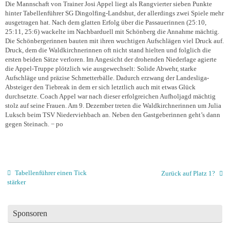
Die Mannschaft von Trainer Josi Appel liegt als Rangvierter sieben Punkte
hinter Tabellenführer SG Dingolfing-Landshut, der allerdings zwei Spiele mehr
ausgetragen hat. Nach dem glatten Erfolg über die Passauerinnen (25:10,
25:11, 25:6) wackelte im Nachbarduell mit Schönberg die Annahme mächtig.
Die Schönbergerinnen bauten mit ihren wuchtigen Aufschlägen viel Druck auf.
Druck, dem die Waldkirchnerinnen oft nicht stand hielten und folglich die
ersten beiden Sätze verloren. Im Angesicht der drohenden Niederlage agierte
die Appel-Truppe plötzlich wie ausgewechselt: Solide Abwehr, starke
Aufschläge und präzise Schmetterbälle. Dadurch erzwang der Landesliga-
Absteiger den Tiebreak in dem er sich letztlich auch mit etwas Glück
durchsetzte. Coach Appel war nach dieser erfolgreichen Aufholjagd mächtig
stolz auf seine Frauen. Am 9. Dezember treten die Waldkirchnerinnen um Julia
Luksch beim TSV Niederviehbach an. Neben den Gastgeberinnen geht’s dann
gegen Steinach.
− po
Tabellenführer einen Tick
Zurück auf Platz 1?
stärker
Sponsoren