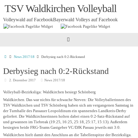
Zum
TSV Waldkirchen Volleyball
Inhalt
springen
Volleywald auf Facebook
Bayerwald Volleys auf Facebook
Startseite
News 2017/18
Derbysieg nach 0:2-Rückstand
Derbysieg nach 0:2-Rückstand
2. Dezember 2017
News 2017/18
Volleyball-Bezirksliga: Waldkirchen besiegt Schönberg
Waldkirchen.
Das war nichts für schwache Nerven: Die Volleyballerinnen des
TSV Waldkirchen und TSV Schönberg haben sich am vergangenen Samstag in
der Turnhalle des Passauer Leopoldinum ein spannendes Landkreis-Derby
geliefert. Die Waldkirchnerinnen holten dabei einen 0:2-Satz-Rückstand auf
und gewannen im Tiebreak (19:25, 16:25, 25:18, 25:17, 15:13). Außerdem
besiegten beide FRG-Teams Gastgeber VC/DJK Passau jeweils mit 3:0.
Waldkirchen hielt damit den Anschluss an die Tabellenspitze der Bezirksliga.