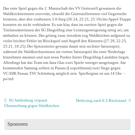
Das erste Spiel gegen die 2. Mannschaft des VV Gotteszell gewannen die
Waldkirchnerinnen souverän, obwohl die Gotteszellerinnen viel Gegenwehr
leisteten, aber den verdienten 3:0-Sieg (26:24, 25:21, 25:16) der Appel-Truppe
konnten sie nicht verhindern. Es war klar, dass im zweiten Spiel gegen die
Titelanwärterinnen der SG Dingolfing eine Leistungssteigerung nötig sei, um
mithalten zu können. Das gelang zwar, trotzdem zog Waldkirchen aufgrund zu
vieler leichter Fehler im Blockspiel und Angriff den Kürzeren (27:29, 22:25,
25:21, 18:25). Der Spitzenreiter gewann damit sein sechster Saisonspiel,
während die Waldkirchnerinnen im vierten Saisonspiel die erste Niederlage
hinnehmen mussten und nun neun Punkte hinter Dingolfing-Landshut liegen.
Allerdings hat das Team um Jana Glas zwei Spiele weniger ausgetragen. Am
kommenden Samstag sollten in Passau (Leopoldinum) zwei Siege gegen
VC/DJK Passau TSV Schönberg möglich sein. Spielbeginn ist um 14 Uhr. −
po/red
SG Saldenburg verpasst
Derbysieg nach 0:2-Rückstand
Überraschung gegen Waldkirchen
Sponsoren