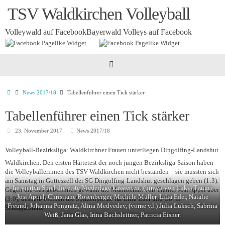
Zum
TSV Waldkirchen Volleyball
Inhalt
springen
Volleywald auf Facebook
Bayerwald Volleys auf Facebook
Startseite
News 2017/18
Tabellenführer einen Tick stärker
Tabellenführer einen Tick stärker
23. November 2017
News 2017/18
Volleyball-Bezirksliga: Waldkirchner Frauen unterliegen Dingolfing-Landshut
Waldkirchen. Den ersten Härtetest der noch jungen Bezirksliga-Saison haben
die Volleyballerinnen des TSV Waldkirchen nicht bestanden – sie mussten sich
am Samstag in Gotteszell der SG Dingolfing-Landshut geschlagen geben (1:3).
Im vierten Spiel die erste Niederlage kassierten: (hinten von links) Trainer
Gegen die Gastgeberinnen gewann die Mannschaft von Trainer Josi Appel aber
Josi Appel, Christiane Rosenberger, Michèle Müller, Lilia Eder, Natalie
(3:0), deshalb bleiben die Spitzenplätze für Lilia Eder und Co. in
Freund, Johanna Pongratz, Alina Medvedev, (vorne v.l.) Julia Luksch, Sabrina
Schlagdistanz.
Weiß, Jana Glas, Irina Bachsleitner, Patricia Eisner.