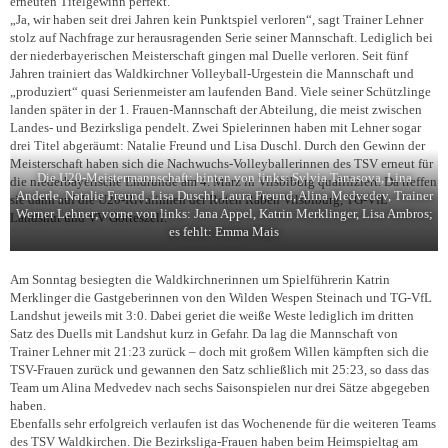
erneuten Titelgewinn perfekt.
„Ja, wir haben seit drei Jahren kein Punktspiel verloren“, sagt Trainer Lehner
stolz auf Nachfrage zur herausragenden Serie seiner Mannschaft. Lediglich bei
der niederbayerischen Meisterschaft gingen mal Duelle verloren. Seit fünf
Jahren trainiert das Waldkirchner Volleyball-Urgestein die Mannschaft und
„produziert“ quasi Serienmeister am laufenden Band. Viele seiner Schützlinge
landen später in der 1. Frauen-Mannschaft der Abteilung, die meist zwischen
Landes- und Bezirksliga pendelt. Zwei Spielerinnen haben mit Lehner sogar
drei Titel abgeräumt: Natalie Freund und Lisa Duschl. Durch den Gewinn der
Meisterschaft haben sich die Nachwuchs-Volleyballerinnen des TSV erneut für
Die U20-Meistermannschaft: hinten von links: Sylvia Tanasova, Lina
die niederbayerische Endrunde am 4. März in Vilsbiburg qualifiziert. Da treffen
Anderle, Natalie Freund, Lisa Duschl, Laura Freund, Alina Medvedev, Trainer
sie dann auf die U20-Rivalinnen der Roten Raben Vilsbiburg, TG-VfL
Werner Lehner; vorne von links: Jana Appel, Katrin Merklinger, Lisa Ambros;
Landshut und VV Gotteszell.
es fehlt: Emma Mais
Am Sonntag besiegten die Waldkirchnerinnen um Spielführerin Katrin
Merklinger die Gastgeberinnen von den Wilden Wespen Steinach und TG-VfL
Landshut jeweils mit 3:0. Dabei geriet die weiße Weste lediglich im dritten
Satz des Duells mit Landshut kurz in Gefahr. Da lag die Mannschaft von
Trainer Lehner mit 21:23 zurück – doch mit großem Willen kämpften sich die
TSV-Frauen zurück und gewannen den Satz schließlich mit 25:23, so dass das
Team um Alina Medvedev nach sechs Saisonspielen nur drei Sätze abgegeben
haben.
Ebenfalls sehr erfolgreich verlaufen ist das Wochenende für die weiteren Teams
des TSV Waldkirchen. Die Bezirksliga-Frauen haben beim Heimspieltag am