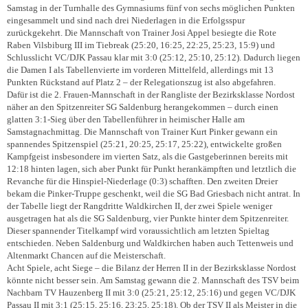
Samstag in der Turnhalle des Gymnasiums fünf von sechs möglichen Punkten
eingesammelt und sind nach drei Niederlagen in die Erfolgsspur
zurückgekehrt. Die Mannschaft von Trainer Josi Appel besiegte die Rote
Raben Vilsbiburg III im Tiebreak (25:20, 16:25, 22:25, 25:23, 15:9) und
Schlusslicht VC/DJK Passau klar mit 3:0 (25:12, 25:10, 25:12). Dadurch liegen
die Damen I als Tabellenvierte im vorderen Mittelfeld, allerdings mit 13
Punkten Rückstand auf Platz 2 – der Relegationszug ist also abgefahren.
Dafür ist die 2. Frauen-Mannschaft in der Rangliste der Bezirksklasse Nordost
näher an den Spitzenreiter SG Saldenburg herangekommen – durch einen
glatten 3:1-Sieg über den Tabellenführer in heimischer Halle am
Samstagnachmittag. Die Mannschaft von Trainer Kurt Pinker gewann ein
spannendes Spitzenspiel (25:21, 20:25, 25:17, 25:22), entwickelte großen
Kampfgeist insbesondere im vierten Satz, als die Gastgeberinnen bereits mit
12:18 hinten lagen, sich aber Punkt für Punkt herankämpften und letztlich die
Revanche für die Hinspiel-Niederlage (0:3) schafften. Den zweiten Dreier
bekam die Pinker-Truppe geschenkt, weil die SG Bad Griesbach nicht antrat. In
der Tabelle liegt der Rangdritte Waldkirchen II, der zwei Spiele weniger
ausgetragen hat als die SG Saldenburg, vier Punkte hinter dem Spitzenreiter.
Dieser spannender Titelkampf wird voraussichtlich am letzten Spieltag
entschieden. Neben Saldenburg und Waldkirchen haben auch Tettenweis und
Altenmarkt Chancen auf die Meisterschaft.
Acht Spiele, acht Siege – die Bilanz der Herren II in der Bezirksklasse Nordost
könnte nicht besser sein. Am Samstag gewann die 2. Mannschaft des TSV beim
Nachbarn TV Hauzenberg II mit 3:0 (25:21, 25:12, 25:16) und gegen VC/DJK
Passau II mit 3:1 (25:15, 25:16, 23:25, 25:18). Ob der TSV II als Meister in die