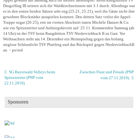
Appel gewann am Samstag auch ihr siebtes Saisonspiel. Beim Rangfünften TV
Dingolfing III setzten sich die Waldkirchnerinnen mit 3:1 durch. Allerdings war
es in den ersten beiden Sätzen sehr eng (25:21, 25:21), weil die Gäste nicht ihre
gewohnte Blockstärke ausspielen konnten. Den dritten Satz verlor die Appel-
Truppe sogar (20:25), erst im vierten Abschnitt traten Michèle Danzer & Co.
wie ein Spitzenreiter und Aufstiegsfavorit auf: 25:11. Kommenden Samstag (ab
14 Uhr) ist der TSV beim Rangdritten TSV Niederviehbach II zu Gast. Vor
Weihnachten steht am 14. Dezember ein Heimspieltag gegen das bislang
sieglose Schlusslicht TSV Plattling und das Rückspiel gegen NiederviehbachII
an.
− po/red
SG Bayerwald Volleys beim
Zwischen Frust und Freude (PNP
Spitzenreiter (PNP vom
vom 27.11.2019)
22.11.2019)
Sponsoren