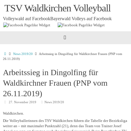
Zum
TSV Waldkirchen Volleyball
Inhalt
springen
Volleywald auf Facebook
Bayerwald Volleys auf Facebook
Startseite
News 2019/20
Arbeitssieg in Dingolfing für Waldkirchner Frauen (PNP vom
26.11.2019)
Arbeitssieg in Dingolfing für
Waldkirchner Frauen (PNP vom
26.11.2019)
27. November 2019
News 2019/20
Waldkirchen.
Die Volleyballerinnen des TSV Waldkirchen führen die Tabelle der Bezirksliga
weiter an – mit maximaler Punktzahl (21), denn das Team von Trainer Josef