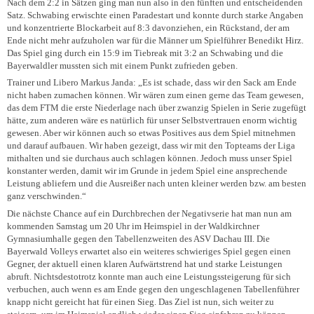
Nach dem 2:2 in Sätzen ging man nun also in den fünften und entscheidenden
Satz. Schwabing erwischte einen Paradestart und konnte durch starke Angaben
und konzentrierte Blockarbeit auf 8:3 davonziehen, ein Rückstand, der am
Ende nicht mehr aufzuholen war für die Männer um Spielführer Benedikt Hirz.
Das Spiel ging durch ein 15:9 im Tiebreak mit 3:2 an Schwabing und die
Bayerwaldler mussten sich mit einem Punkt zufrieden geben.
Trainer und Libero Markus Janda: „Es ist schade, dass wir den Sack am Ende
nicht haben zumachen können. Wir wären zum einen gerne das Team gewesen,
das dem FTM die erste Niederlage nach über zwanzig Spielen in Serie zugefügt
hätte, zum anderen wäre es natürlich für unser Selbstvertrauen enorm wichtig
gewesen. Aber wir können auch so etwas Positives aus dem Spiel mitnehmen
und darauf aufbauen. Wir haben gezeigt, dass wir mit den Topteams der Liga
mithalten und sie durchaus auch schlagen können. Jedoch muss unser Spiel
konstanter werden, damit wir im Grunde in jedem Spiel eine ansprechende
Leistung abliefern und die Ausreißer nach unten kleiner werden bzw. am besten
ganz verschwinden.“
Die nächste Chance auf ein Durchbrechen der Negativserie hat man nun am
kommenden Samstag um 20 Uhr im Heimspiel in der Waldkirchner
Gymnasiumhalle gegen den Tabellenzweiten des ASV Dachau III. Die
Bayerwald Volleys erwartet also ein weiteres schwieriges Spiel gegen einen
Gegner, der aktuell einen klaren Aufwärtstrend hat und starke Leistungen
abruft. Nichtsdestotrotz konnte man auch eine Leistungssteigerung für sich
verbuchen, auch wenn es am Ende gegen den ungeschlagenen Tabellenführer
knapp nicht gereicht hat für einen Sieg. Das Ziel ist nun, sich weiter zu