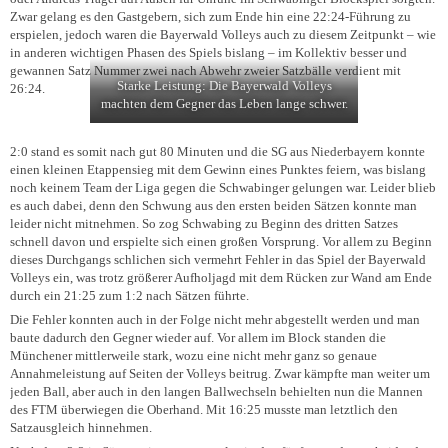
Zwar gelang es den Gastgebern, sich zum Ende hin eine 22:24-Führung zu
erspielen, jedoch waren die Bayerwald Volleys auch zu diesem Zeitpunkt – wie
in anderen wichtigen Phasen des Spiels bislang – im Kollektiv besser und
gewannen Satz Nummer zwei nach Abwehr zweier Satzbälle verdient mit
Starke Leistung: Die Bayerwald Volleys
26:24.
machten dem Gegner das Leben lange schwer.
2:0 stand es somit nach gut 80 Minuten und die SG aus Niederbayern konnte
einen kleinen Etappensieg mit dem Gewinn eines Punktes feiern, was bislang
noch keinem Team der Liga gegen die Schwabinger gelungen war. Leider blieb
es auch dabei, denn den Schwung aus den ersten beiden Sätzen konnte man
leider nicht mitnehmen. So zog Schwabing zu Beginn des dritten Satzes
schnell davon und erspielte sich einen großen Vorsprung. Vor allem zu Beginn
dieses Durchgangs schlichen sich vermehrt Fehler in das Spiel der Bayerwald
Volleys ein, was trotz größerer Aufholjagd mit dem Rücken zur Wand am Ende
durch ein 21:25 zum 1:2 nach Sätzen führte.
Die Fehler konnten auch in der Folge nicht mehr abgestellt werden und man
baute dadurch den Gegner wieder auf. Vor allem im Block standen die
Münchener mittlerweile stark, wozu eine nicht mehr ganz so genaue
Annahmeleistung auf Seiten der Volleys beitrug. Zwar kämpfte man weiter um
jeden Ball, aber auch in den langen Ballwechseln behielten nun die Mannen
des FTM überwiegen die Oberhand. Mit 16:25 musste man letztlich den
Satzausgleich hinnehmen.