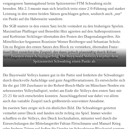
vergangenen Samstagabend beim Spitzenreiter FTM Schwabing nicht
beenden. Mit 2:3 musste man sich letztlich trotz einer 2:0-Führung und starker
Leistung in den ersten beiden Sätzen geschlagen geben, wodurch auch „nur“
ein Punkt auf die Habenseite wanderte.
Die SGB startete in den ersten Satz leicht verändert zu den bisherigen Spielen.
Maximilian Pfaffinger und Benedikt Hirz agierten auf den Außenpositionen
und Korbinian Sicklinger übernahm den Posten des Diagonalangreifers. Als
Mittelblocker begannen Routinier Werner Reitberger und Sebastian Scholz.
Um zu Beginn des ersten Satzes den Block zu verstärken, übernahm Franz-
Josef Hirz zunächst das Zuspiel, der dann jedoch planmäßig durch Kilian
Feierten einen Achtungserfolg: Die Bayerwald Volleys knöpften dem
Sicklinger ersetzt wurde. Als Libero fungierte Spielertrainer Markus Janda.
Spitzenreiter Schwabing einen Punkt ab.
Die Bayerwald Volleys kamen gut in die Partie und forderten die Schwabinger
durch druckvolle Aufschläge und gute Angriffsvariationen. Es entwickelte sich
für die gut 100 Zuschauer in der Robert-Bosch-Halle im Münchner Norden ein
sehenswertes Volleyballspiel, wobei am Ende die Volleys den ersten Satz mit
25:21 für sich entscheiden konnten. Ausschlaggebend war dabei vor allem
auch das variable Zuspiel nach größtenteils souveräner Annahme.
Im zweiten Satz zeigte sich ein ähnliches Bild. Die Schwabinger gerieten
vermehrt unter Druck und fanden nicht richtig ins Spiel. Immer wieder
schafften es die Volleys, den Druck hochzuhalten, mitunter weil durch die
Einwechslungen der Mittelangreifer Fabian Fleischmann und Manuel Krieg
oder Andreas Träger auf Außen für Unruhe im Schwabinger Blockspiel sorgten.