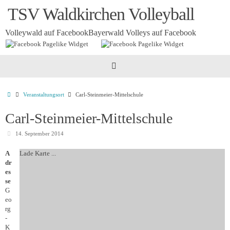
Zum
TSV Waldkirchen Volleyball
Inhalt
springen
Volleywald auf Facebook
Bayerwald Volleys auf Facebook
Startseite
Veranstaltungsort
Carl-Steinmeier-Mittelschule
Carl-Steinmeier-Mittelschule
14. September 2014
A
Lade Karte ...
dr
es
se
G
eo
rg
-
K