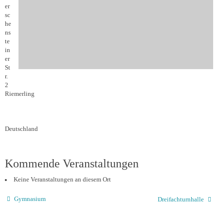
er
sc
he
ns
te
in
er
St
r.
2
Riemerling
Deutschland
Kommende Veranstaltungen
Keine Veranstaltungen an diesem Ort
Gymnasium
Dreifachturnhalle